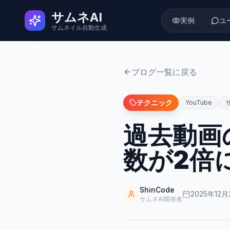
サムネAI
実例
ユ
サムネイル自動生成
ブログ一覧に戻る
テクニック
YouTube
過去動画
数が2倍
ShinCode
2025年12月
サムネAI開発者