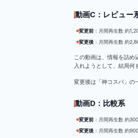
動画C：レビュー
変更前
：月間再生数 約1,20
変更後
：月間再生数 約2,80
この動画は、情報を詰め込
入れようとして、結局何
変更後は「神コスパ」の
動画D：比較系
変更前
：月間再生数 約300回
変更後
：月間再生数 約900