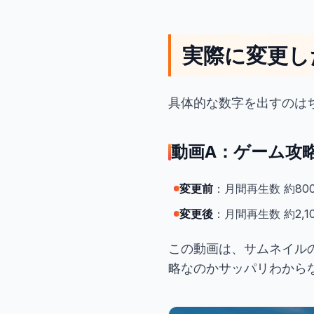
実際に変更し
具体的な数字を出すのは
動画A：ゲーム攻
変更前
：月間再生数 約800
変更後
：月間再生数 約2,10
この動画は、サムネイル
略なのかサッパリわから