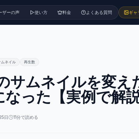
ーザーの声
使い方
料金
よくある質問
ギャ
サムネイル
再生数
のサムネイルを変え
になった【実例で解
25日
11
分で読める