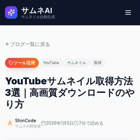
サムネAI
サムネイル自動生成
実例
ブログ一覧に戻る
ユーザーの声
ツール活用
YouTube
サムネイル
取得
YouTubeサムネイル取得方法
使い方
3選｜高画質ダウンロードのや
料金
り方
よくある質問
ShinCode
2026年1月5日
7
分で読める
サムネAI開発者