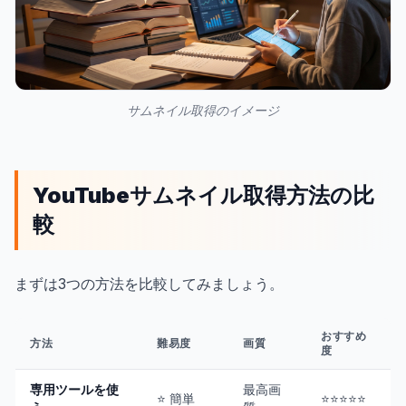
サムネイル取得のイメージ
YouTubeサムネイル取得方法の比
較
まずは3つの方法を比較してみましょう。
おすすめ
方法
難易度
画質
度
専用ツールを使
最高画
⭐ 簡単
⭐⭐⭐⭐⭐