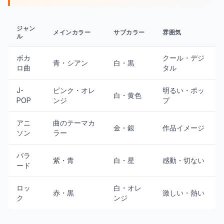
ジャン
メインカラー
サブカラー
雰囲気
ル
ボカ
クール・デジ
青・シアン
白・黒
ロ曲
タル
J-
ピンク・オレ
明るい・ポッ
白・黄色
POP
ンジ
プ
アニ
曲のテーマカ
金・銀
作品イメージ
ソン
ラー
バラ
紫・青
白・星
感動・切ない
ード
ロッ
白・オレ
赤・黒
激しい・熱い
ク
ンジ