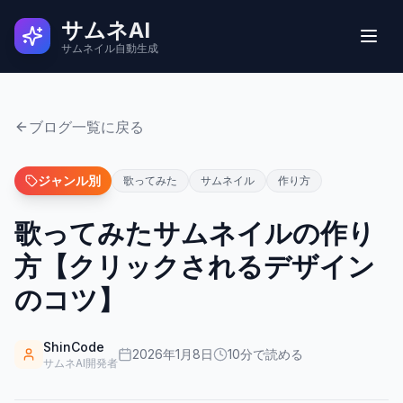
サムネAI
サムネイル自動生成
実例
ブログ一覧に戻る
ユーザーの声
ジャンル別
歌ってみた
サムネイル
作り方
歌ってみたサムネイルの作り
使い方
方【クリックされるデザイン
料金
のコツ】
よくある質問
ShinCode
2026年1月8日
10
分で読める
サムネAI開発者