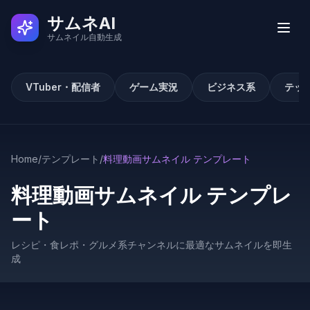
サムネAI
サムネイル自動生成
VTuber・配信者
ゲーム実況
ビジネス系
テッ
実例
ユーザーの声
Home
/
テンプレート
/
料理動画サムネイル テンプレート
使い方
料理動画サムネイル テンプレ
ート
料金
レシピ・食レポ・グルメ系チャンネルに最適なサムネイルを即生
成
よくある質問