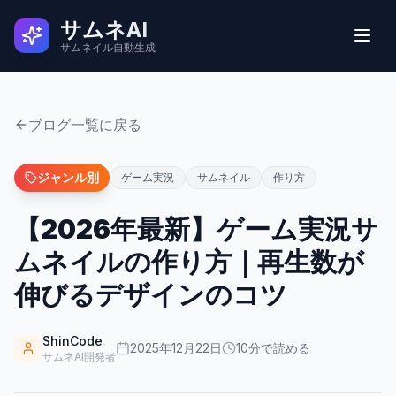
サムネAI
サムネイル自動生成
実例
ブログ一覧に戻る
ユーザーの声
ジャンル別
ゲーム実況
サムネイル
作り方
【2026年最新】ゲーム実況サ
使い方
ムネイルの作り方｜再生数が
料金
伸びるデザインのコツ
よくある質問
ShinCode
2025年12月22日
10
分で読める
サムネAI開発者