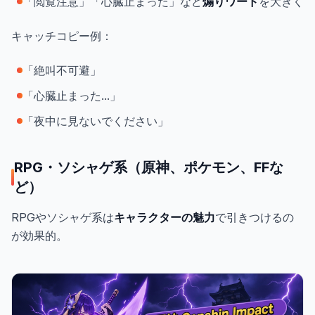
「閲覧注意」「心臓止まった」など
煽りワード
を大きく
キャッチコピー例：
「絶叫不可避」
「心臓止まった...」
「夜中に見ないでください」
RPG・ソシャゲ系（原神、ポケモン、FFな
ど）
RPGやソシャゲ系は
キャラクターの魅力
で引きつけるの
が効果的。