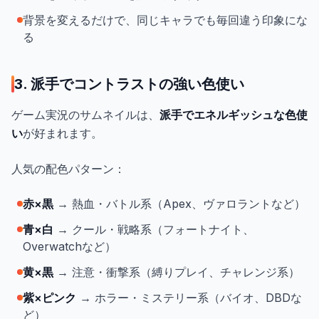
背景を変えるだけで、同じキャラでも毎回違う印象にな
る
3. 派手でコントラストの強い色使い
ゲーム実況のサムネイルは、
派手でエネルギッシュな色使
い
が好まれます。
人気の配色パターン：
赤×黒
→ 熱血・バトル系（Apex、ヴァロラントなど）
青×白
→ クール・戦略系（フォートナイト、
Overwatchなど）
黄×黒
→ 注意・衝撃系（縛りプレイ、チャレンジ系）
紫×ピンク
→ ホラー・ミステリー系（バイオ、DBDな
ど）