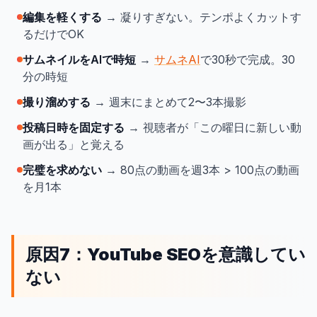
編集を軽くする
→ 凝りすぎない。テンポよくカットす
るだけでOK
サムネイルをAIで時短
→
サムネAI
で30秒で完成。30
分の時短
撮り溜めする
→ 週末にまとめて2〜3本撮影
投稿日時を固定する
→ 視聴者が「この曜日に新しい動
画が出る」と覚える
完璧を求めない
→ 80点の動画を週3本 > 100点の動画
を月1本
原因7：YouTube SEOを意識してい
ない