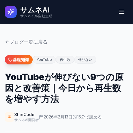
サムネAI
サムネイル自動生成
実例
ブログ一覧に戻る
ユーザーの声
基礎知識
YouTube
再生数
伸びない
YouTubeが伸びない9つの原
使い方
因と改善策｜今日から再生数
料金
を増やす方法
よくある質問
ShinCode
2026年2月13日
15
分で読める
サムネAI開発者