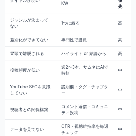
タイトルが弱い
優
KW
先
ジャンルが決まって
1つに絞る
高
ない
差別化ができてない
専門性で勝負
高
冒頭で離脱される
ハイライト or 結論から
高
週2〜3本、サムネはAIで
投稿頻度が低い
中
時短
YouTube SEOを意識
説明欄・タグ・チャプタ
中
してない
ー
コメント返信・コミュニ
視聴者との関係構築
中
ティ投稿
CTR・視聴維持率を毎週
データを見てない
中
チェック