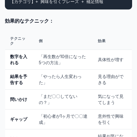
効果的なテクニック：
テクニッ
例
効果
ク
数字を入
「再生数が10倍になった
具体性が増す
れる
5つの方法」
結果を予
「やったら人生変わっ
見る理由がで
告する
た」
きる
「まだ〇〇してない
気になって見
問いかけ
の？」
てしまう
「初心者が1ヶ月で〇〇達
意外性で興味
ギャップ
成」
を引く
結果が気にな