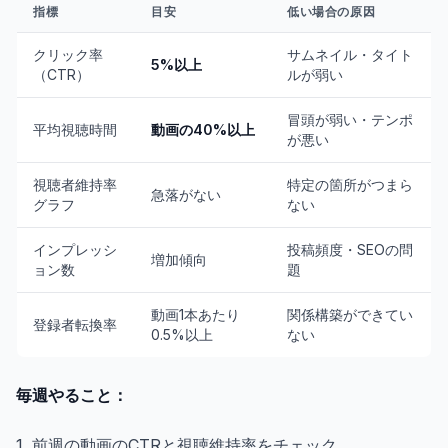
指標
目安
低い場合の原因
クリック率
サムネイル・タイト
5%以上
（CTR）
ルが弱い
冒頭が弱い・テンポ
平均視聴時間
動画の40%以上
が悪い
視聴者維持率
特定の箇所がつまら
急落がない
グラフ
ない
インプレッシ
投稿頻度・SEOの問
増加傾向
ョン数
題
動画1本あたり
関係構築ができてい
登録者転換率
0.5%以上
ない
毎週やること：
1. 前週の動画のCTRと視聴維持率をチェック