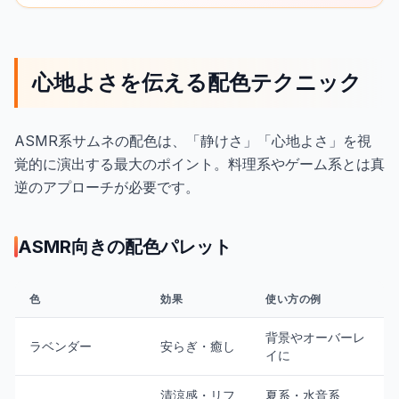
心地よさを伝える配色テクニック
ASMR系サムネの配色は、「静けさ」「心地よさ」を視
覚的に演出する最大のポイント。料理系やゲーム系とは真
逆のアプローチが必要です。
ASMR向きの配色パレット
色
効果
使い方の例
背景やオーバーレ
ラベンダー
安らぎ・癒し
イに
清涼感・リフ
夏系・水音系