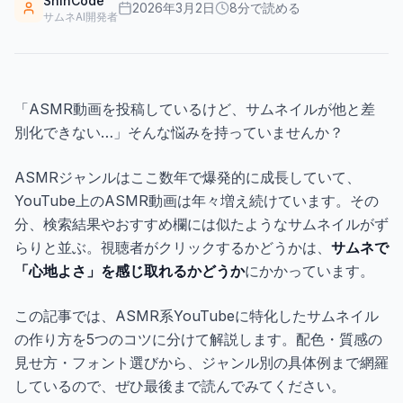
ShinCode
ギャラリー
2026年3月2日
8
分で読める
サムネAI開発者
ブログ
「ASMR動画を投稿しているけど、サムネイルが他と差
別化できない…」そんな悩みを持っていませんか？
無料で始める
ASMRジャンルはここ数年で爆発的に成長していて、
YouTube上のASMR動画は年々増え続けています。その
分、検索結果やおすすめ欄には似たようなサムネイルがず
らりと並ぶ。視聴者がクリックするかどうかは、
サムネで
「心地よさ」を感じ取れるかどうか
にかかっています。
この記事では、ASMR系YouTubeに特化したサムネイル
の作り方を5つのコツに分けて解説します。配色・質感の
見せ方・フォント選びから、ジャンル別の具体例まで網羅
しているので、ぜひ最後まで読んでみてください。