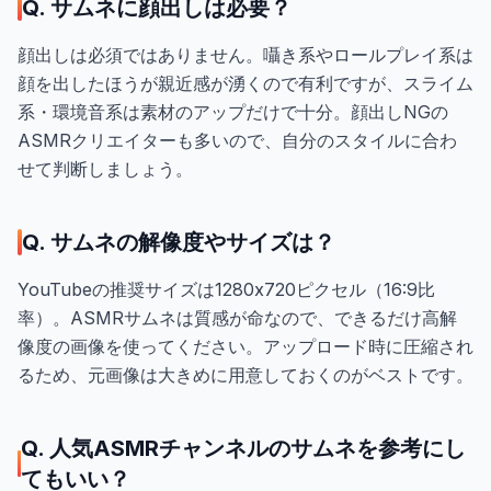
Q. サムネに顔出しは必要？
顔出しは必須ではありません。囁き系やロールプレイ系は
顔を出したほうが親近感が湧くので有利ですが、スライム
系・環境音系は素材のアップだけで十分。顔出しNGの
ASMRクリエイターも多いので、自分のスタイルに合わ
せて判断しましょう。
Q. サムネの解像度やサイズは？
YouTubeの推奨サイズは1280x720ピクセル（16:9比
率）。ASMRサムネは質感が命なので、できるだけ高解
像度の画像を使ってください。アップロード時に圧縮され
るため、元画像は大きめに用意しておくのがベストです。
Q. 人気ASMRチャンネルのサムネを参考にし
てもいい？