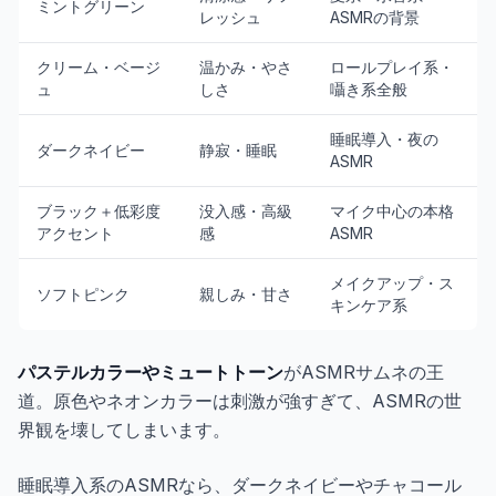
ミントグリーン
レッシュ
ASMRの背景
クリーム・ベージ
温かみ・やさ
ロールプレイ系・
ュ
しさ
囁き系全般
睡眠導入・夜の
ダークネイビー
静寂・睡眠
ASMR
ブラック＋低彩度
没入感・高級
マイク中心の本格
アクセント
感
ASMR
メイクアップ・ス
ソフトピンク
親しみ・甘さ
キンケア系
パステルカラーやミュートトーン
がASMRサムネの王
道。原色やネオンカラーは刺激が強すぎて、ASMRの世
界観を壊してしまいます。
睡眠導入系のASMRなら、ダークネイビーやチャコール