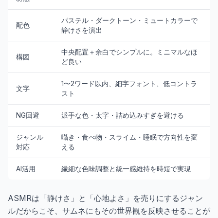
パステル・ダークトーン・ミュートカラーで
配色
静けさを演出
中央配置＋余白でシンプルに。ミニマルなほ
構図
ど良い
1〜2ワード以内、細字フォント、低コントラ
文字
スト
NG回避
派手な色・太字・詰め込みすぎを避ける
ジャンル
囁き・食べ物・スライム・睡眠で方向性を変
対応
える
AI活用
繊細な色味調整と統一感維持を時短で実現
ASMRは「静けさ」と「心地よさ」を売りにするジャン
ルだからこそ、サムネにもその世界観を反映させることが