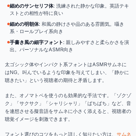
細めのサンセリフ体
: 洗練された静かな印象。英語テキ
ストとの相性が特に良い
細めの明朝体
: 和風の静けさや品のある雰囲気。囁き
系・ロールプレイ系向き
手書き風の細字フォント
: 親しみやすさと柔らかさを演
出。パーソナルなASMR向き
太ゴシック体やインパクト系フォントはASMRサムネに
はNG。叫んでいるような印象を与えてしまい、「静かに
聴きたい」という視聴者の期待と矛盾します。
また、オノマトペを使うのも効果的な手法です。「ゾクゾ
ク」「サクサク」「シャリシャリ」「ぱちぱち」など、音
を連想させる擬音語をサムネに小さく添えると、視聴者の
聴覚イメージを刺激できます。
フォント選びのコツをもっと詳しく知りたい方は、
サムネ