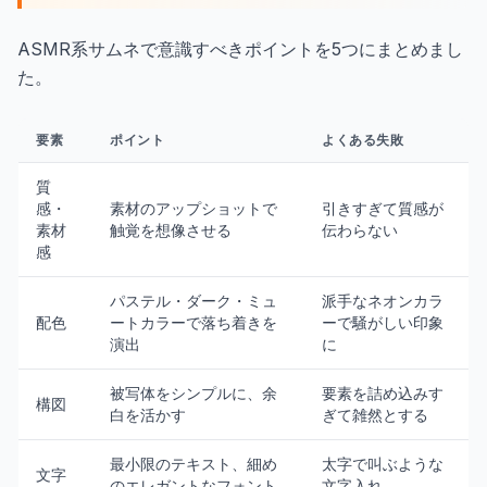
ASMR系サムネで意識すべきポイントを5つにまとめまし
た。
要素
ポイント
よくある失敗
質
感・
素材のアップショットで
引きすぎて質感が
素材
触覚を想像させる
伝わらない
感
パステル・ダーク・ミュ
派手なネオンカラ
配色
ートカラーで落ち着きを
ーで騒がしい印象
演出
に
被写体をシンプルに、余
要素を詰め込みす
構図
白を活かす
ぎて雑然とする
最小限のテキスト、細め
太字で叫ぶような
文字
のエレガントなフォント
文字入れ