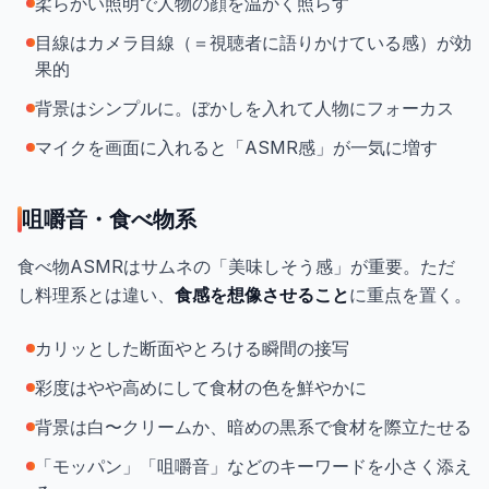
柔らかい照明で人物の顔を温かく照らす
目線はカメラ目線（＝視聴者に語りかけている感）が効
果的
背景はシンプルに。ぼかしを入れて人物にフォーカス
マイクを画面に入れると「ASMR感」が一気に増す
咀嚼音・食べ物系
食べ物ASMRはサムネの「美味しそう感」が重要。ただ
し料理系とは違い、
食感を想像させること
に重点を置く。
カリッとした断面やとろける瞬間の接写
彩度はやや高めにして食材の色を鮮やかに
背景は白〜クリームか、暗めの黒系で食材を際立たせる
「モッパン」「咀嚼音」などのキーワードを小さく添え