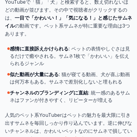
YouTubeで「猫」「犬」と検索すると、数え切れないほ
どの動画が並びます。その中で視聴者がクリックするの
は、
一目で「かわいい！」「気になる！」と感じたサムネ
イル
の動画です。ペット系サムネが特に重要な理由は3つ
あります。
感情に直接訴えかけられる
: ペットの表情やしぐさは見
るだけで癒やされる。サムネ1枚で「かわいい」を伝え
られるジャンル
似た動画が大量にある
: 猫が寝てる動画、犬が喜ぶ動画
は何万本もある。サムネで差別化しないと埋もれる
チャンネルのブランディングに直結
: 統一感のあるサム
ネはファンが付きやすく、リピーターが増える
人気のペット系YouTuberはペットの魅力を最大限に引き
出すサムネを毎回しっかり作り込んでいます。逆に伸びな
いチャンネルは、かわいいペットなのにサムネで損してい