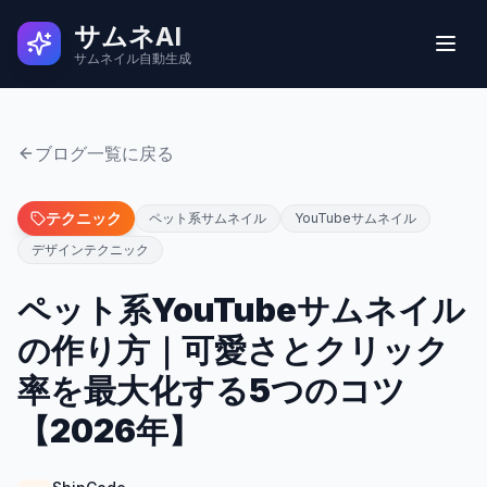
サムネAI
サムネイル自動生成
実例
ブログ一覧に戻る
ユーザーの声
テクニック
ペット系サムネイル
YouTubeサムネイル
デザインテクニック
使い方
ペット系YouTubeサムネイル
の作り方｜可愛さとクリック
料金
率を最大化する5つのコツ
よくある質問
【2026年】