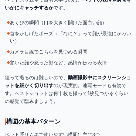
いかにキャッチするか
です。
あくびの瞬間（口を大きく開けた面白い顔）
首をかしげたポーズ（「なに？」って顔が最強にかわい
い）
カメラ目線でこちらを見つめる瞬間
驚いた顔や怒った顔など、感情が伝わる表情
狙って撮るのは難しいので、
動画撮影中にスクリーンショ
ットを細かく切り出す
のが現実的。連写モードも有効で
す。ベストショットは何十枚も撮って1枚見つかるくらい
の感覚で臨みましょう。
構図の基本パターン
ペット系サムネで使いやすい構図は主に3つ。