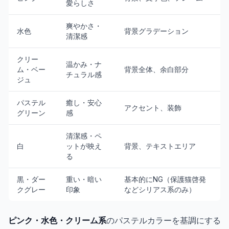
愛らしさ
爽やかさ・
水色
背景グラデーション
清潔感
クリー
温かみ・ナ
ム・ベー
背景全体、余白部分
チュラル感
ジュ
パステル
癒し・安心
アクセント、装飾
グリーン
感
清潔感・ペ
白
ットが映え
背景、テキストエリア
る
黒・ダー
重い・暗い
基本的にNG（保護猫啓発
クグレー
印象
などシリアス系のみ）
ピンク・水色・クリーム系
のパステルカラーを基調にする