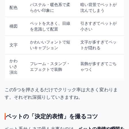
パステル・暖色系で柔
暗い背景でペットが
配色
らかい印象に
沈んでしまう
ペットを大きく、目線
引きすぎてペットが
構図
を意識して配置
小さい
かわいいフォントで短
文字が多すぎてペッ
文字
いキャプション
トが隠れる
かわ
フレーム・スタンプ・
装飾が多すぎてごち
いさ
エフェクトで装飾
ゃつく
演出
この5つを押さえるだけでクリック率は大きく変わりま
す。それぞれ深掘りしていきますね。
ペットの「決定的表情」を撮るコツ
ペット系サムネで最も大事なのは、
ペットの表情や瞬間を