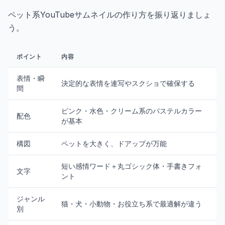
ペット系YouTubeサムネイルの作り方を振り返りましょ
う。
ポイント
内容
表情・瞬
決定的な表情を連写やスクショで確保する
間
ピンク・水色・クリーム系のパステルカラー
配色
が基本
構図
ペットを大きく、ドアップが万能
短い感情ワード＋丸ゴシック体・手書きフォ
文字
ント
ジャンル
猫・犬・小動物・お役立ち系で最適解が違う
別