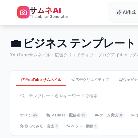
サムネAI
AI作成
Thumbnail Generator
💼 ビジネス テンプレート
YouTubeサムネイル・広告クリエイティブ・ブログアイキャッ
YouTube サムネイル
広告クリエイティブ
ウェビナ
すべて
🎭 VTuber・配信者
🎮 ゲーム実況
✂️
45
15
6
🎤 歌ってみた・音楽
🐾 ペット・動物
1
1