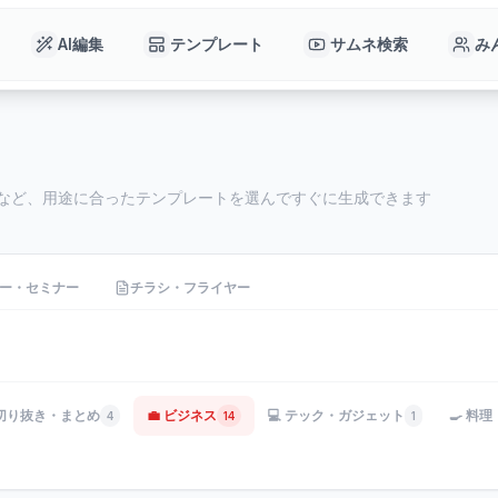
AI編集
テンプレート
サムネ検索
み
チなど、用途に合ったテンプレートを選んですぐに生成できます
ー・セミナー
チラシ・フライヤー
 切り抜き・まとめ
💼 ビジネス
💻 テック・ガジェット
🍳 料
4
14
1