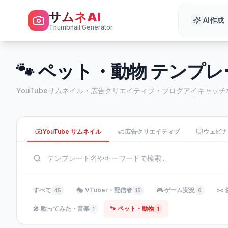
サムネAI
AI作成
Thumbnail Generator
🐾 ペット・動物 テンプ
YouTubeサムネイル・広告クリエイティブ・ブログアイキャッ
YouTube サムネイル
広告クリエイティブ
ウェビナ
すべて
🎭 VTuber・配信者
🎮 ゲーム実況
✂️
45
15
6
🎤 歌ってみた・音楽
🐾 ペット・動物
1
1