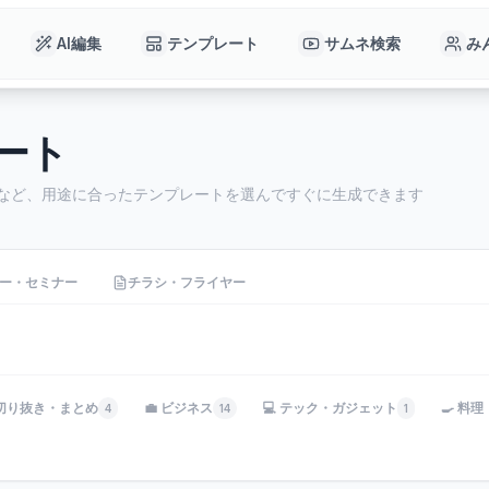
AI編集
テンプレート
サムネ検索
み
レート
チなど、用途に合ったテンプレートを選んですぐに生成できます
ー・セミナー
チラシ・フライヤー
 切り抜き・まとめ
💼 ビジネス
💻 テック・ガジェット
🍳 料
4
14
1