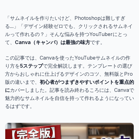
ギャラリー
「サムネイルを作りたいけど、Photoshopは難しすぎ
ブログ
る...」「デザイン経験ゼロでも、クリックされるサムネイ
ルって作れるの？」そんな悩みを持つYouTuberにとっ
て、
Canva（キャンバ）は最強の味方
です。
無料で始める
この記事では、Canvaを使ったYouTubeサムネイルの作
り方を
5ステップ
で完全解説します。テンプレートの選び
方からおしゃれに仕上げるデザインのコツ、無料版とPro
版の違いまで、
初心者がつまずきやすいポイントを重点的
に
カバーしました。記事を読み終わるころには、Canvaで
魅力的なサムネイルを自信を持って作れるようになってい
るはずです。