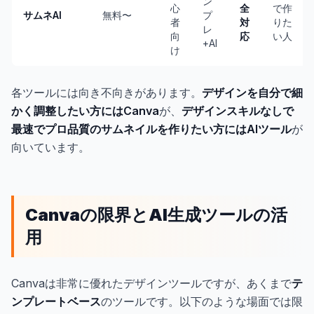
ン
心
全
で作
サムネAI
無料〜
プ
者
対
りた
レ
向
応
い人
+AI
け
各ツールには向き不向きがあります。
デザインを自分で細
かく調整したい方にはCanva
が、
デザインスキルなしで
最速でプロ品質のサムネイルを作りたい方にはAIツール
が
向いています。
Canvaの限界とAI生成ツールの活
用
Canvaは非常に優れたデザインツールですが、あくまで
テ
ンプレートベース
のツールです。以下のような場面では限