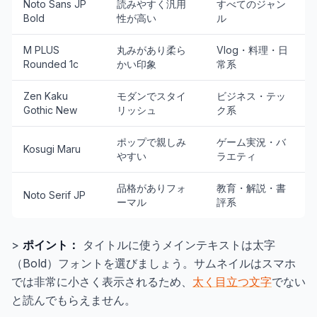
Noto Sans JP
読みやすく汎用
すべてのジャン
Bold
性が高い
ル
M PLUS
丸みがあり柔ら
Vlog・料理・日
Rounded 1c
かい印象
常系
Zen Kaku
モダンでスタイ
ビジネス・テッ
Gothic New
リッシュ
ク系
ポップで親しみ
ゲーム実況・バ
Kosugi Maru
やすい
ラエティ
品格がありフォ
教育・解説・書
Noto Serif JP
ーマル
評系
>
ポイント：
タイトルに使うメインテキストは太字
（Bold）フォントを選びましょう。サムネイルはスマホ
では非常に小さく表示されるため、
太く目立つ文字
でない
と読んでもらえません。