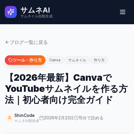
サムネAI
サムネイル自動生成
実例
ブログ一覧に戻る
ユーザーの声
ツール・作り方
Canva
サムネイル
作り方
【2026年最新】Canvaで
使い方
YouTubeサムネイルを作る方
料金
法｜初心者向け完全ガイド
よくある質問
ShinCode
2026年2月23日
15
分で読める
サムネAI開発者