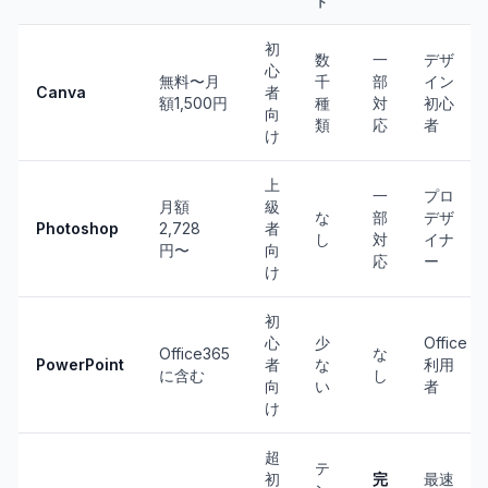
ト
初
数
一
デザ
心
無料〜月
千
部
イン
Canva
者
額1,500円
種
対
初心
向
類
応
者
け
上
一
プロ
月額
級
な
部
デザ
Photoshop
2,728
者
し
対
イナ
円〜
向
応
ー
け
初
心
少
Office
Office365
な
PowerPoint
者
な
利用
に含む
し
向
い
者
け
超
テ
初
完
最速