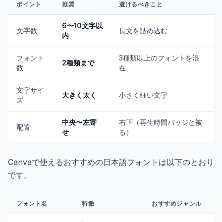
ポイント
推奨
避けるべきこと
6〜10文字以
文字数
長文を詰め込む
内
フォント
3種類以上のフォントを混
2種類まで
数
在
文字サイ
大きく太く
小さく細い文字
ズ
中央〜左寄
右下（再生時間バッジと被
配置
せ
る）
Canvaで使えるおすすめの日本語フォントは以下のとおり
です。
フォント名
特徴
おすすめジャンル