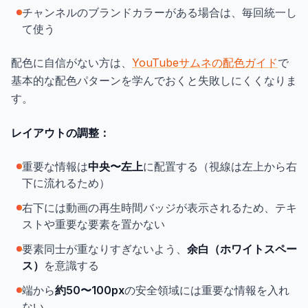
チャンネルのブランドカラーがある場合は、毎回統一し
て使う
配色に自信がない方は、
YouTubeサムネの配色ガイド
で
基本的な配色パターンを学んでおくと失敗しにくくなりま
す。
レイアウトの調整：
重要な情報は
中央〜左上
に配置する（視線は左上から右
下に流れるため）
右下には動画の再生時間バッジが表示されるため、テキ
ストや重要な要素を置かない
要素同士が重なりすぎないよう、
余白（ホワイトスペー
ス）
を意識する
端から
約50〜100px
の安全領域には重要な情報を入れ
ない