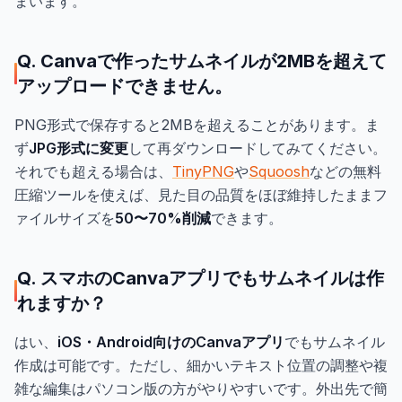
まいます。
Q. Canvaで作ったサムネイルが2MBを超えて
アップロードできません。
PNG形式で保存すると2MBを超えることがあります。ま
ず
JPG形式に変更
して再ダウンロードしてみてください。
それでも超える場合は、
TinyPNG
や
Squoosh
などの無料
圧縮ツールを使えば、見た目の品質をほぼ維持したままフ
ァイルサイズを
50〜70%削減
できます。
Q. スマホのCanvaアプリでもサムネイルは作
れますか？
はい、
iOS・Android向けのCanvaアプリ
でもサムネイル
作成は可能です。ただし、細かいテキスト位置の調整や複
雑な編集はパソコン版の方がやりやすいです。外出先で簡