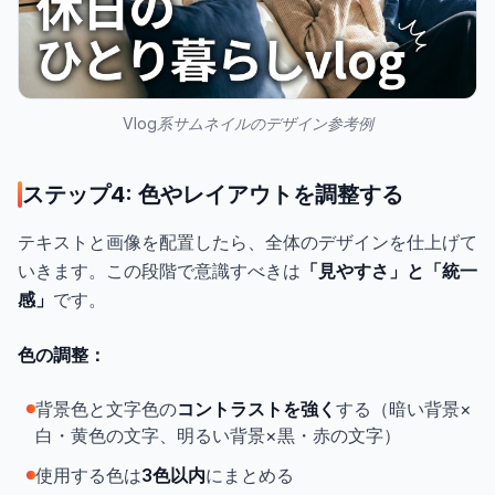
Vlog系サムネイルのデザイン参考例
ステップ4: 色やレイアウトを調整する
テキストと画像を配置したら、全体のデザインを仕上げて
いきます。この段階で意識すべきは
「見やすさ」と「統一
感」
です。
色の調整：
背景色と文字色の
コントラストを強く
する（暗い背景×
白・黄色の文字、明るい背景×黒・赤の文字）
使用する色は
3色以内
にまとめる