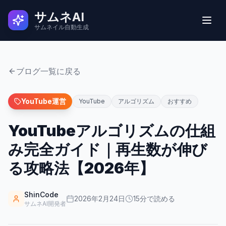
サムネAI
サムネイル自動生成
実例
ブログ一覧に戻る
ユーザーの声
YouTube運営
YouTube
アルゴリズム
おすすめ
YouTubeアルゴリズムの仕組
使い方
み完全ガイド｜再生数が伸び
料金
る攻略法【2026年】
よくある質問
ShinCode
2026年2月24日
15
分で読める
サムネAI開発者