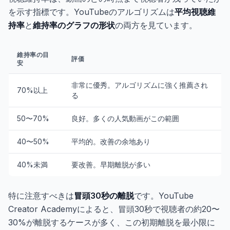
を示す指標です。YouTubeのアルゴリズムは
平均視聴維
持率
と
維持率のグラフの形状
の両方を見ています。
維持率の目
評価
安
非常に優秀。アルゴリズムに強く推薦され
70%以上
る
50〜70%
良好。多くの人気動画がこの範囲
40〜50%
平均的。改善の余地あり
40%未満
要改善。早期離脱が多い
特に注意すべきは
冒頭30秒の離脱
です。YouTube
Creator Academyによると、冒頭30秒で視聴者の約20〜
30%が離脱するケースが多く、この初期離脱を最小限に