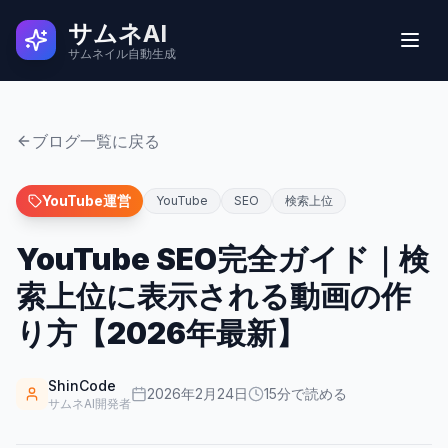
サムネAI
サムネイル自動生成
実例
ブログ一覧に戻る
ユーザーの声
YouTube運営
YouTube
SEO
検索上位
YouTube SEO完全ガイド｜検
使い方
索上位に表示される動画の作
料金
り方【2026年最新】
よくある質問
ShinCode
2026年2月24日
15
分で読める
サムネAI開発者