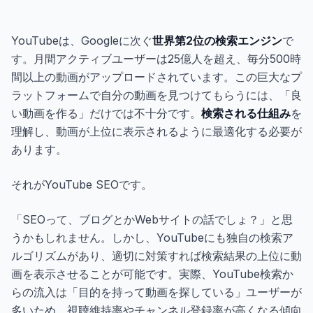
ギャラリー
YouTubeは、Googleに次ぐ
世界第2位の検索エンジン
で
ブログ
す。月間アクティブユーザーは25億人を超え、毎分500時
間以上の動画がアップロードされています。この巨大なプ
ラットフォームで自分の動画を見つけてもらうには、「良
無料で始める
い動画を作る」だけでは不十分です。
検索される仕組み
を
理解し、動画が上位に表示されるように最適化する必要が
あります。
それがYouTube SEOです。
「SEOって、ブログとかWebサイトの話でしょ？」と思
うかもしれません。しかし、YouTubeにも独自の検索ア
ルゴリズムがあり、適切に対策すれば検索結果の上位に動
画を表示させることが可能です。実際、YouTube検索か
らの流入は「目的を持って動画を探している」ユーザーが
多いため、視聴維持率やチャンネル登録率が高くなる傾向